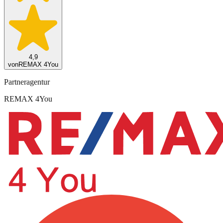
4,9
von
REMAX 4You
Partneragentur
REMAX 4You