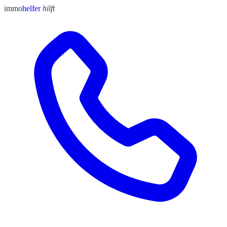
immo
helfer
hilft