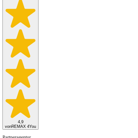
4,9
von
REMAX 4You
Partneragentur