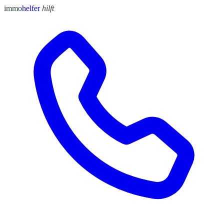
immo
helfer
hilft