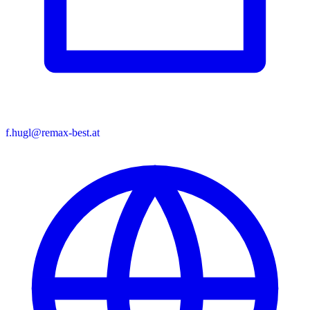
f.hugl@remax-best.at