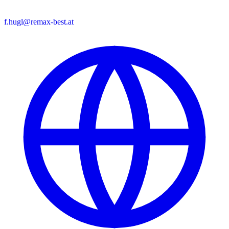
f.hugl@remax-best.at