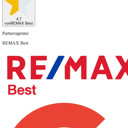
4,7
von
REMAX Best
Partneragentur
REMAX Best