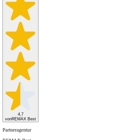
4,7
von
REMAX Best
Partneragentur