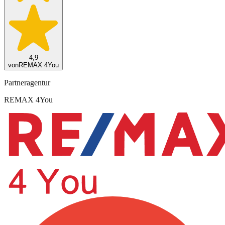
4,9
von
REMAX 4You
Partneragentur
REMAX 4You