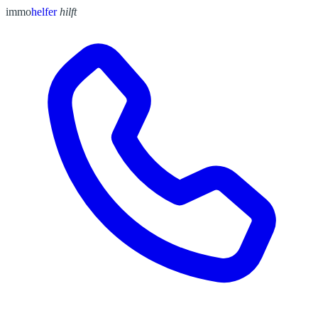
immo
helfer
hilft