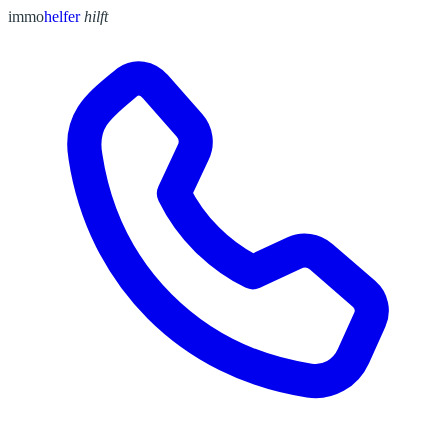
immo
helfer
hilft