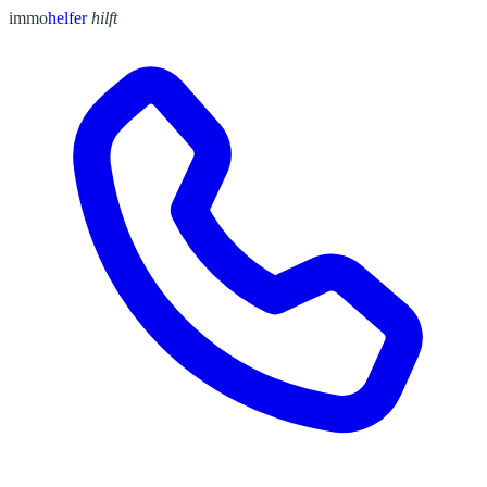
immo
helfer
hilft