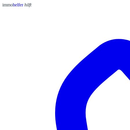
immo
helfer
hilft