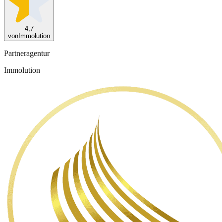
4,7
von
Immolution
Partneragentur
Immolution