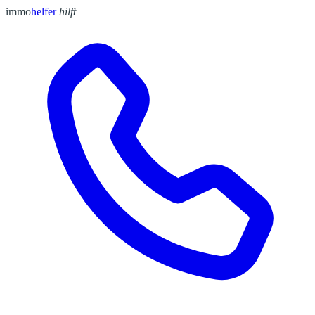
immo
helfer
hilft