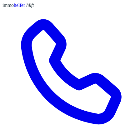
immo
helfer
hilft