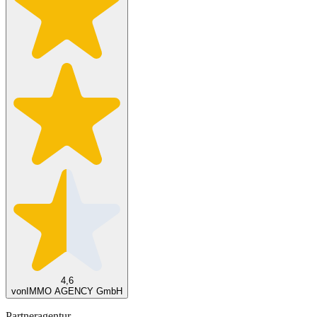
4,6
von
IMMO AGENCY GmbH
Partneragentur