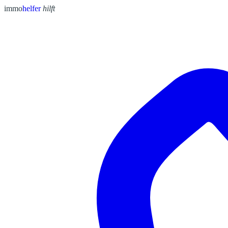
immo
helfer
hilft