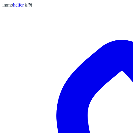
immo
helfer
hilft