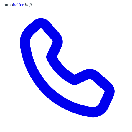
immo
helfer
hilft