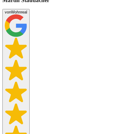
Martin Staudacher
von
Wohnreal