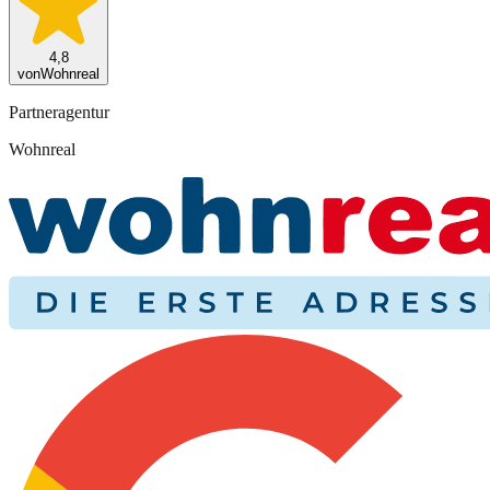
4,8
von
Wohnreal
Partneragentur
Wohnreal