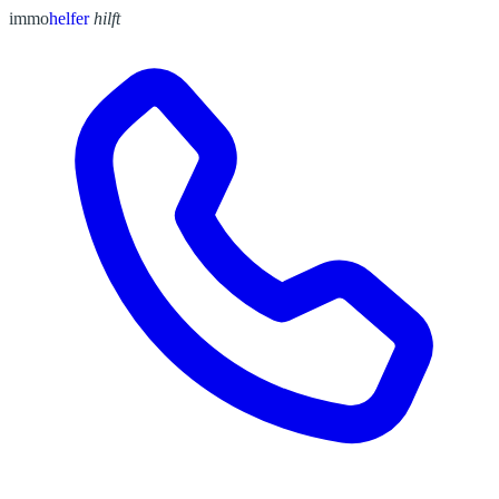
immo
helfer
hilft