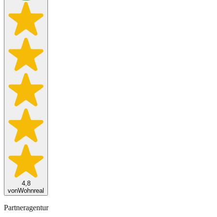
4,8
von
Wohnreal
Partneragentur