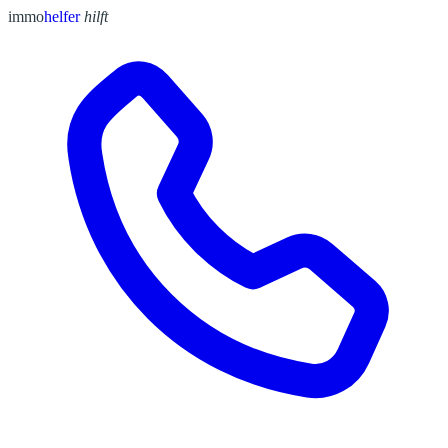
immo
helfer
hilft