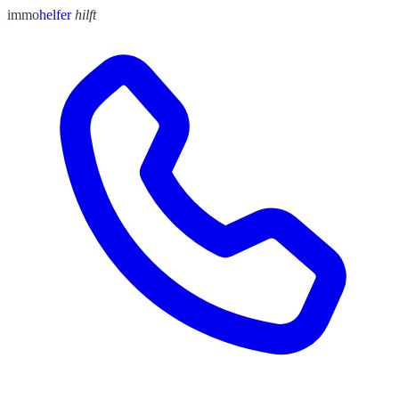
immo
helfer
hilft