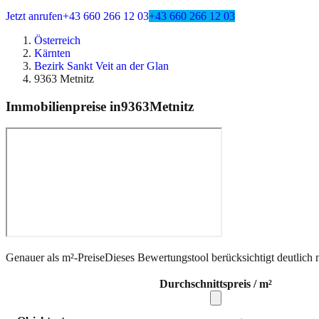
Jetzt anrufen
+43 660 266 12 03
+43 660 266 12 03
Österreich
Kärnten
Bezirk Sankt Veit an der Glan
9363 Metnitz
Immobilienpreise in
9363
Metnitz
Genauer als m²-Preise
Dieses Bewertungstool berücksichtigt deutlich 
Durchschnittspreis / m²