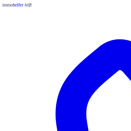
immo
helfer
hilft