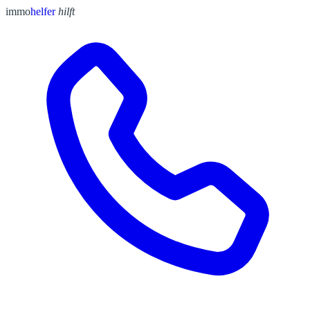
immo
helfer
hilft