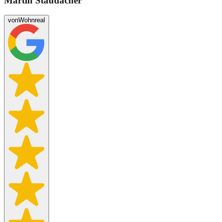
Martin Staudacher
von
Wohnreal