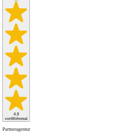
4,8
von
Wohnreal
Partneragentur