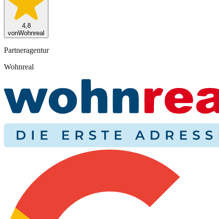
4,8
von
Wohnreal
Partneragentur
Wohnreal