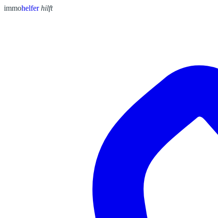
immo
helfer
hilft