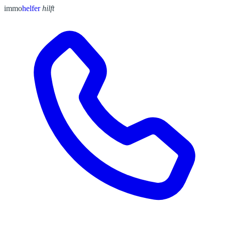
immo
helfer
hilft