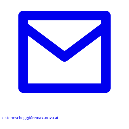
c.stermschegg@remax-nova.at