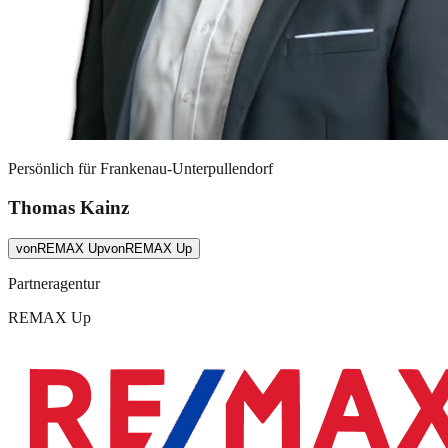
Persönlich für
Frankenau-Unterpullendorf
Thomas Kainz
von
REMAX Up
von
REMAX Up
Partneragentur
REMAX Up