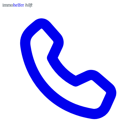
immo
helfer
hilft