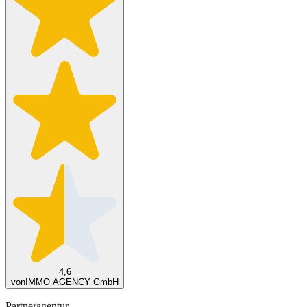
4,6
von
IMMO AGENCY GmbH
Partneragentur