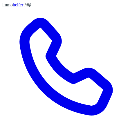
immo
helfer
hilft