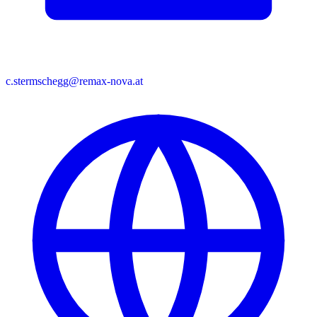
c.stermschegg@remax-nova.at