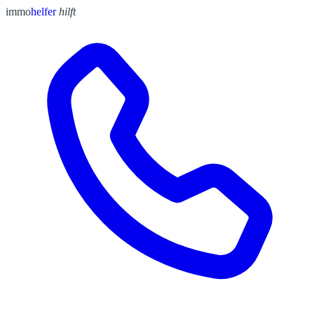
immo
helfer
hilft