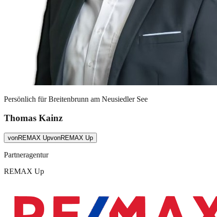
Persönlich für
Breitenbrunn am Neusiedler See
Thomas Kainz
von
REMAX Up
von
REMAX Up
Partneragentur
REMAX Up