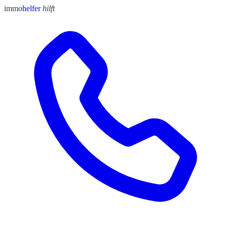
immo
helfer
hilft